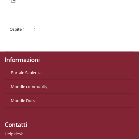
Ospite (
Login
)
Politiche
Ottieni l'app mobile
Informazioni
Portale Sapienza
Moodle community
Moodle Docs
Contatti
Help desk