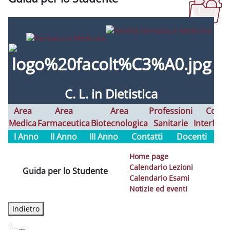
Aggregazione dei criteri
C. L. in Dietistica
Area
Area
Area
Professioni
Corsi
Medica
Farmaceutica
Biotecnologica
Sanitarie
Interfaco
I Anno
II Anno
III Anno
Contatti
Docenti
Home page
Calendario Lezioni
Guida per lo Studente
Calendario Esami
Notizie ed eventi