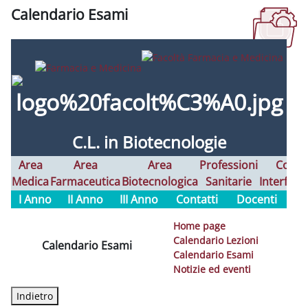
Calendario Esami
Aggregazione dei criteri
C.L. in
Biotecnologie
Area
Area
Area
Professioni
Corsi
Medica
Farmaceutica
Biotecnologica
Sanitarie
Interfaco
I Anno
II Anno
III Anno
Contatti
Docenti
Home page
Calendario Lezioni
Calendario Esami
Calendario Esami
Notizie ed eventi