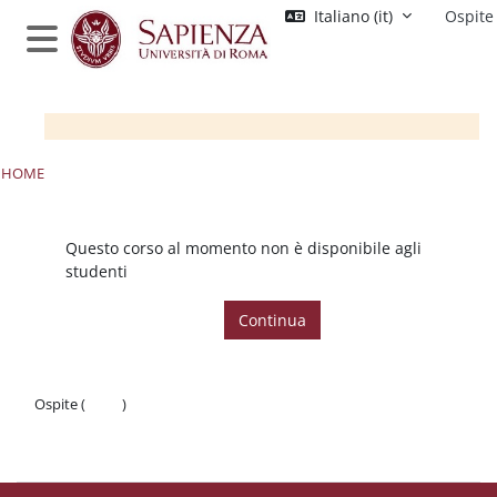
Vai al contenuto principale
Italiano ‎(it)‎
Ospite
Pannello laterale
HOME
Questo corso al momento non è disponibile agli
studenti
Continua
Ospite (
Login
)
Politiche
Ottieni l'app mobile