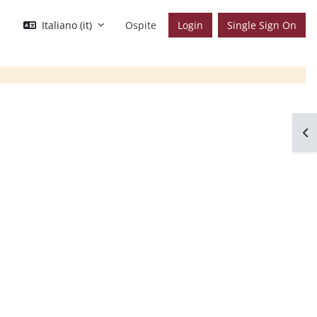
Italiano ‎(it)‎
Ospite
Login
Single Sign On
Apr