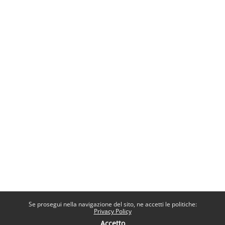
Se prosegui nella navigazione del sito, ne accetti le politiche:
Privacy Policy
Accetto