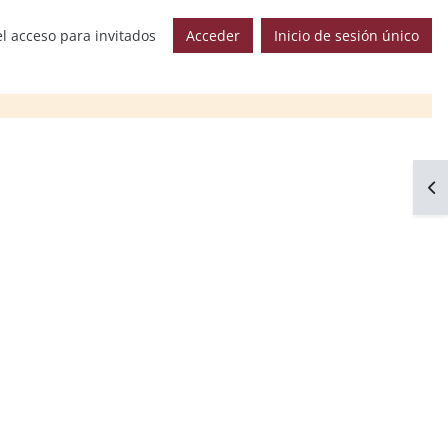
l acceso para invitados
Acceder
Inicio de sesión único
Abr