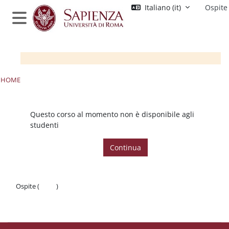
Vai al contenuto principale
Italiano ‎(it)‎
Ospite
Pannello laterale
HOME
Questo corso al momento non è disponibile agli
studenti
Continua
Ospite (
Login
)
Politiche
Ottieni l'app mobile