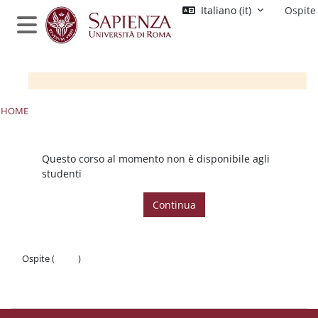
Vai al contenuto principale
Italiano ‎(it)‎
Ospite
Pannello laterale
HOME
Questo corso al momento non è disponibile agli
studenti
Continua
Ospite (
Login
)
Politiche
Ottieni l'app mobile