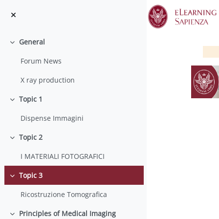
Salta al contenido principal
General
Colapsar
Forum News
X ray production
Topic 1
Colapsar
Dispense Immagini
Topic 2
Colapsar
P
I MATERIALI FOTOGRAFICI
Topic 3
Colapsar
Ricostruzione Tomografica
Principles of Medical Imaging
Colapsar