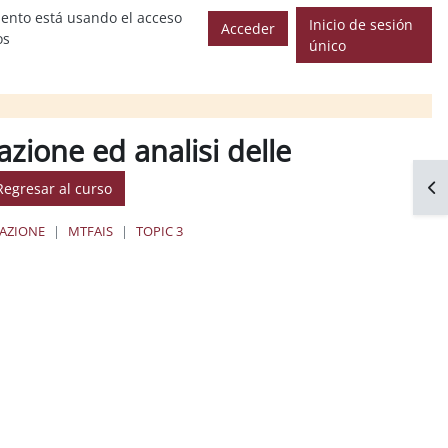
ento está usando el acceso
Inicio de sesión
Acceder
os
único
zione ed analisi delle
Abr
Regresar al curso
ZAZIONE
MTFAIS
TOPIC 3