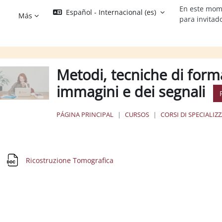
En este mom
Español - Internacional ‎(es)‎
Más
para invitad
Metodi, tecniche di forma
immagini e dei segnali
PÁGINA PRINCIPAL
CURSOS
CORSI DI SPECIALIZ
erfilado de sección
Archivo
Ricostruzione Tomografica