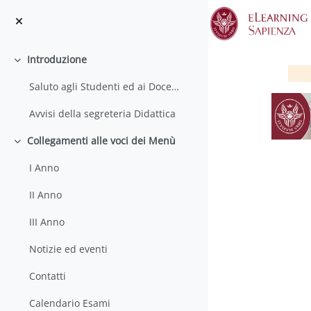
Vai al contenuto principale
Introduzione
Minimizza
Saluto agli Studenti ed ai Docenti
Avvisi della segreteria Didattica
Collegamenti alle voci dei Menù
Minimizza
I Anno
S
II Anno
III Anno
Notizie ed eventi
Contatti
Calendario Esami