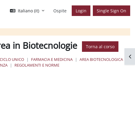
Italiano ‎(it)‎
Ospite
Login
Single Sign On
ea in Biotecnologie
Torna al corso
Apr
 CICLO UNICO
FARMACIA E MEDICINA
AREA BIOTECNOLOGICA
ENZA
REGOLAMENTI E NORME