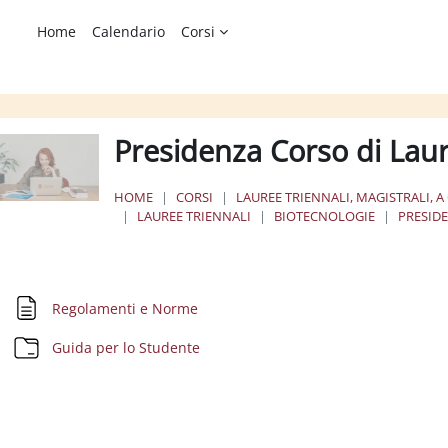
Home
Calendario
Corsi
Presidenza Corso di Laur
HOME
CORSI
LAUREE TRIENNALI, MAGISTRALI, A
LAUREE TRIENNALI
BIOTECNOLOGIE
PRESID
chema della sezione
Pagina
Regolamenti e Norme
Cartella
Guida per lo Studente