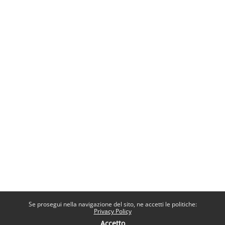
Se prosegui nella navigazione del sito, ne accetti le politiche:
Privacy Policy
Accetto