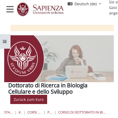
Sie s
Zum Hauptinhalt
Deutsch ‎(de)‎
Gast
ange
Website-Übersicht
Kursindex öffnen
Dottorato di Ricerca in Biologia
Cellulare e dello Sviluppo
Zurück zum Kurs
STARTSEITE
KURSE
CORSI DI DOTTORATO
PHD_BCS
CORSO DI DOTTORATO IN BIOLOGIA CELLULARE E DELLO SVILUPPO