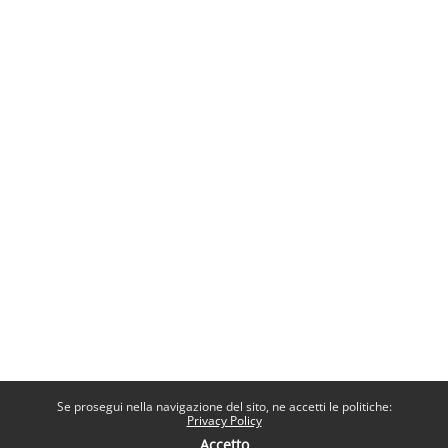
Se prosegui nella navigazione del sito, ne accetti le politiche:
Privacy Policy
Accetto