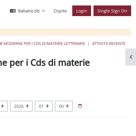
Italiano ‎(it)‎
Ospite
Login
Single Sign On
UE MODERNE PER I CDS DI MATERIE LETTERARIE
ATTIVITÀ RECENTE
Apr
e per i Cds di materie
Anno
Ora
Minuto