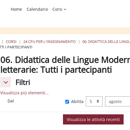
Home
Calendario
Corsi
CORSI
24 CFU PER L'INSEGNAMENTO
06. DIDATTICA DELLE LING
TTI I PARTECIPANTI
06. Didattica delle Lingue Modern
letterarie: Tutti i partecipanti
Filtri
Filtri
Filtri
Visualizza più elementi...
Dal
Giorno
Mese
Dal
Abilita