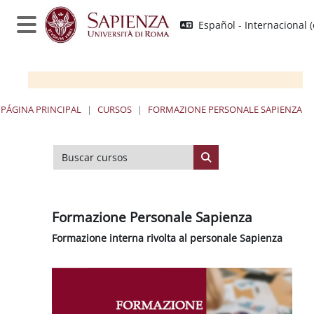
Salta al contenido principal
Español - Internacional ‎(
Panel lateral
PÁGINA PRINCIPAL
CURSOS
FORMAZIONE PERSONALE SAPIENZA
Buscar cursos
Buscar cursos
Formazione Personale Sapienza
Formazione interna rivolta al personale Sapienza