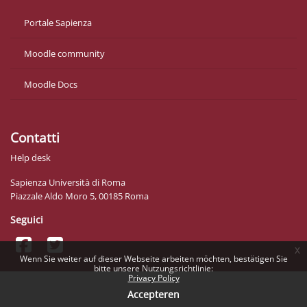
Portale Sapienza
Moodle community
Moodle Docs
Contatti
Help desk
Sapienza Università di Roma
Piazzale Aldo Moro 5, 00185 Roma
Seguici
x
Wenn Sie weiter auf dieser Webseite arbeiten möchten, bestätigen Sie
bitte unsere Nutzungsrichtlinie:
Privacy Policy
Accepteren