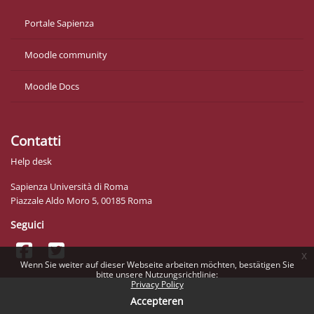
Portale Sapienza
Moodle community
Moodle Docs
Contatti
Help desk
Sapienza Università di Roma
Piazzale Aldo Moro 5, 00185 Roma
Seguici
x
Wenn Sie weiter auf dieser Webseite arbeiten möchten, bestätigen Sie
bitte unsere Nutzungsrichtlinie:
Privacy Policy
Accepteren