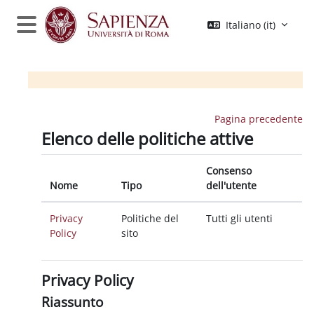
Vai al contenuto principale
Italiano ‎(it)‎
Pannello laterale
Pagina precedente
Elenco delle politiche attive
Consenso
Nome
Tipo
dell'utente
Privacy
Politiche del
Tutti gli utenti
Policy
sito
Privacy Policy
Riassunto