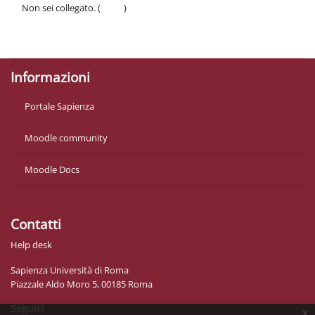
Non sei collegato. (
Login
)
Politiche
Ottieni l'app mobile
Informazioni
Portale Sapienza
Moodle community
Moodle Docs
Contatti
Help desk
Sapienza Università di Roma
Piazzale Aldo Moro 5, 00185 Roma
Seguici
x