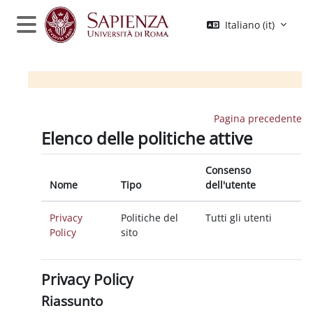
Vai al contenuto principale
Italiano ‎(it)‎
Pannello laterale
Pagina precedente
Elenco delle politiche attive
Consenso
Nome
Tipo
dell'utente
Privacy
Politiche del
Tutti gli utenti
Policy
sito
Privacy Policy
Riassunto