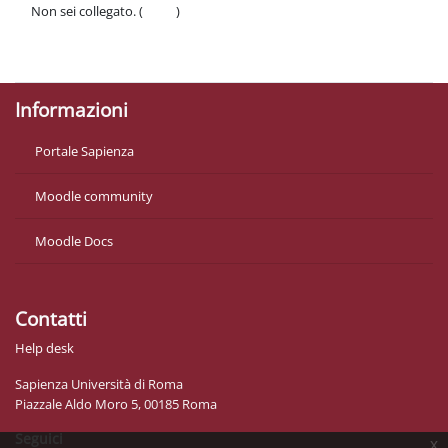
Non sei collegato. (
Login
)
Politiche
Ottieni l'app mobile
Informazioni
Portale Sapienza
Moodle community
Moodle Docs
Contatti
Help desk
Sapienza Università di Roma
Piazzale Aldo Moro 5, 00185 Roma
Seguici
x