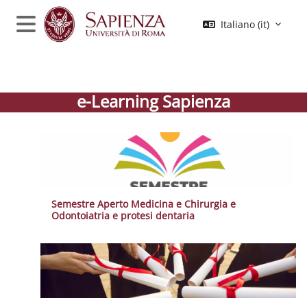
Vai al contenuto principale
Italiano ‎(it)‎
Pannello laterale
e-Learning Sapienza
Semestre Aperto Medicina e Chirurgia e
Odontoiatria e protesi dentaria