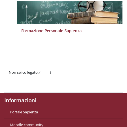
Formazione Personale Sapienza
Blocchi
Blocchi
Blocchi
Blocchi
Blocchi
Non sei collegato. (
Login
)
Politiche
Ottieni l'app mobile
Informazioni
Portale Sapienza
Moodle community