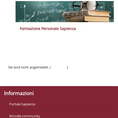
Formazione Personale Sapienza
Blöcke
Blöcke
Blöcke
Blöcke
Blöcke
Sie sind nicht angemeldet. (
Anmelden
)
Datenschutzinfos
Laden Sie die mobile App
Informazioni
Portale Sapienza
Moodle community