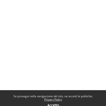
Se prosegui nella navigazione del sito, ne accetti le politiche:
Privacy Policy
Accetto