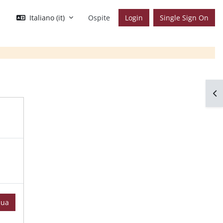
Italiano ‎(it)‎
Ospite
Login
Single Sign On
Apr
nua