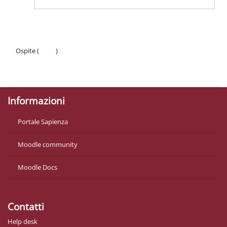
Ospite (
Login
)
Politiche
Ottieni l'app mobile
Informazioni
Portale Sapienza
Moodle community
Moodle Docs
Contatti
Help desk