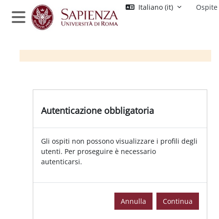
Vai al contenuto principale
Italiano ‎(it)‎
Ospite
Pannello laterale
Autenticazione obbligatoria
Gli ospiti non possono visualizzare i profili degli
utenti. Per proseguire è necessario
autenticarsi.
Annulla
Continua