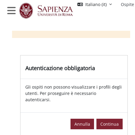
Vai al contenuto principale
Italiano ‎(it)‎
Ospite
Pannello laterale
Autenticazione obbligatoria
Gli ospiti non possono visualizzare i profili degli
utenti. Per proseguire è necessario
autenticarsi.
Annulla
Continua