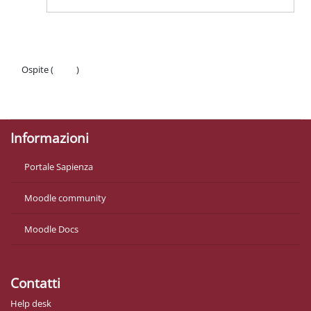
Ospite (
Login
)
Politiche
Ottieni l'app mobile
Informazioni
Portale Sapienza
Moodle community
Moodle Docs
Contatti
Help desk