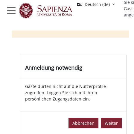
Sie s
Zum Hauptinhalt
Deutsch ‎(de)‎
Gast
ange
Website-Übersicht
Anmeldung notwendig
Gäste dürfen nicht auf die Nutzerprofile
zugreifen. Loggen Sie sich mit Ihren
persönlichen Zugangsdaten ein.
Abbrechen
Weiter