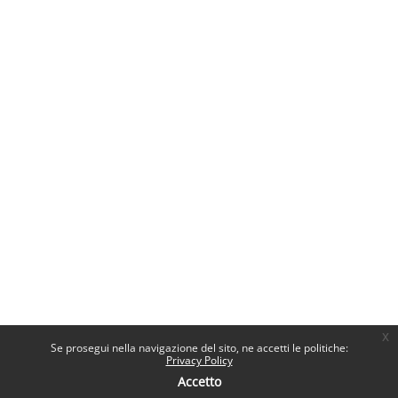
x
Se prosegui nella navigazione del sito, ne accetti le politiche:
Privacy Policy
Accetto