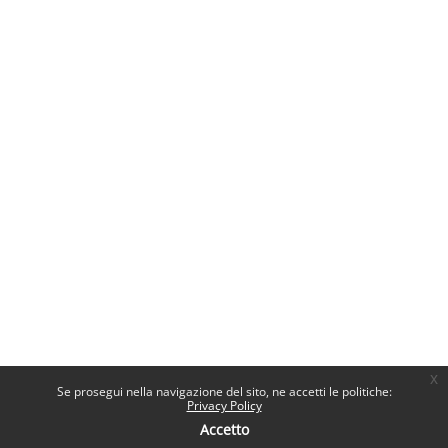
x
Se prosegui nella navigazione del sito, ne accetti le politiche:
Privacy Policy
Accetto