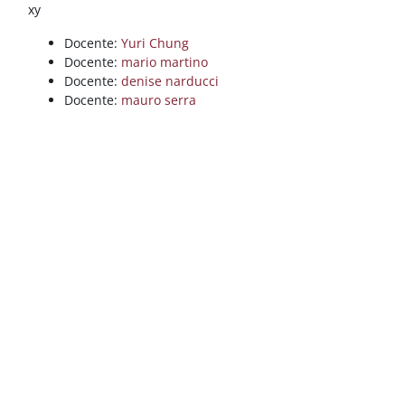
Blocchi
Vai al contenuto principale
xy
Docente:
Yuri Chung
Docente:
mario martino
Docente:
denise narducci
Docente:
mauro serra