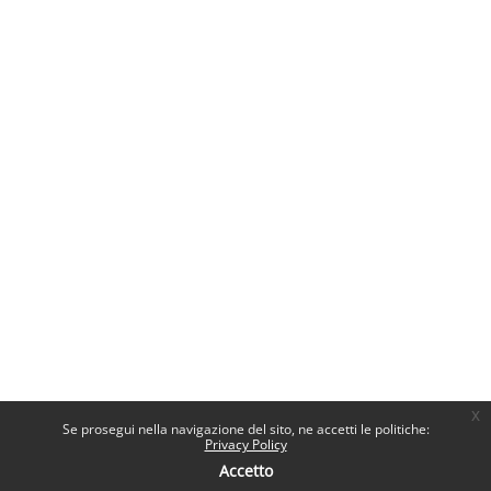
x
Se prosegui nella navigazione del sito, ne accetti le politiche:
Privacy Policy
Accetto