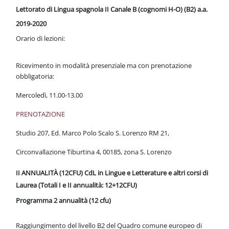
Blocchi
Vai al contenuto principale
Lettorato di Lingua spagnola II Canale B (cognomi H-O) (B2) a.a.
2019-2020
Orario di lezioni:
Ricevimento in modalità presenziale ma con prenotazione
obbligatoria:
Mercoledì, 11.00-13.00
PRENOTAZIONE
Studio 207, Ed. Marco Polo Scalo S. Lorenzo RM 21,
Circonvallazione Tiburtina 4, 00185, zona S. Lorenzo
II ANNUALITÀ (12CFU) CdL in Lingue e Letterature e altri corsi di
Laurea (Totali I e II annualità: 12+12CFU)
Programma 2 annualità (12 cfu)
Raggiungimento del livello B2 del Quadro comune europeo di