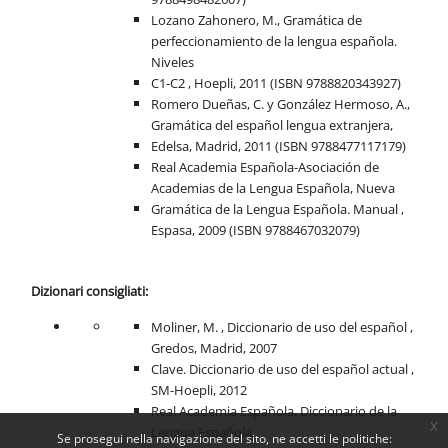
Lozano Zahonero, M., Gramática de
perfeccionamiento de la lengua española.
Niveles
C1-C2 , Hoepli, 2011 (ISBN 9788820343927)
Romero Dueñas, C. y González Hermoso, A.,
Gramática del español lengua extranjera,
Edelsa, Madrid, 2011 (ISBN 9788477117179)
Real Academia Española-Asociación de
Academias de la Lengua Española, Nueva
Gramática de la Lengua Española. Manual ,
Espasa, 2009 (ISBN 9788467032079)
Dizionari consigliati:
Moliner, M. , Diccionario de uso del español ,
Gredos, Madrid, 2007
Clave. Diccionario de uso del español actual ,
SM-Hoepli, 2012
Real Academia Española, Diccionario de la
x
Lengua Española
Se prosegui nella navigazione del sito, ne accetti le politiche: