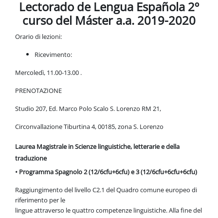
Blocchi
Lectorado de Lengua Española 2º
Vai al contenuto principale
curso del Máster a.a. 2019-2020
Orario di lezioni:
Ricevimento:
Mercoledì, 11
.00-13.00
.
PRENOTAZIONE
Studio 207, Ed. Marco Polo Scalo S. Lorenzo RM 21,
Circonvallazione Tiburtina 4, 00185, zona S. Lorenzo
Laurea Magistrale in Scienze linguistiche, letterarie e della
traduzione
• Programma Spagnolo 2 (12/6cfu+6cfu) e
3 (12/6cfu+6cfu+6cfu)
Raggiungimento del livello C2.1 del Quadro comune europeo di
riferimento per le
lingue attraverso le quattro competenze linguistiche. Alla fine del