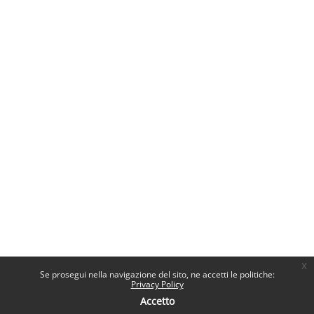
x
Se prosegui nella navigazione del sito, ne accetti le politiche:
Privacy Policy
Accetto