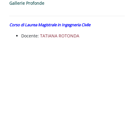
Blocchi
Vai al contenuto principale
Gallerie Profonde
Corso di Laurea Magistrale in Ingegneria Civile
Docente:
TATIANA ROTONDA