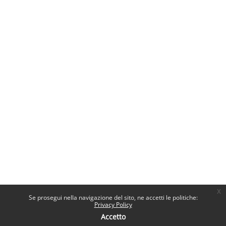
x
Se prosegui nella navigazione del sito, ne accetti le politiche:
Privacy Policy
Accetto