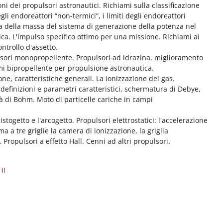
ni dei propulsori astronautici. Richiami sulla classificazione
gli endoreattori “non-termici”, i limiti degli endoreattori
za della massa del sistema di generazione della potenza nel
ca. L'impulso specifico ottimo per una missione. Richiami ai
ontrollo d'assetto.
lsori monopropellente. Propulsori ad idrazina, miglioramento
mi bipropellente per propulsione astronautica.
ione, caratteristiche generali. La ionizzazione dei gas.
 definizioni e parametri caratteristici, schermatura di Debye,
tà di Bohm. Moto di particelle cariche in campi
sistogetto e l'arcogetto. Propulsori elettrostatici: l'accelerazione
ma a tre griglie la camera di ionizzazione, la griglia
. Propulsori a effetto Hall. Cenni ad altri propulsori.
HI