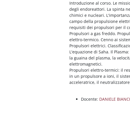
Introduzione al corso. Le missio
degli endoreattori. La spinta ne
chimici e nucleari. L'importan
campo della propulsione elettri
requisiti dei propulsori per il c
Propulsori a gas freddo. Propu
elettro-termico. Cenno ai siste
Propulsori elettrici. Classificaz
L'equazione di Saha. Il Plasma:
la guaina del plasma, la veloci
elettromagnetici.
Propulsori elettro-termici: il re
in un propulsore a ioni, il siste
acceleratrice, il neutralizzatore
Docente:
DANIELE BIANC