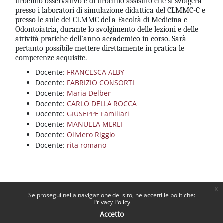
tirocinio osservativo e di tirocinio assistito che si svolgerà
presso i laboratori di simulazione didattica del CLMMC-C e
presso le aule dei CLMMC della Facoltà di Medicina e
Odontoiatria, durante lo svolgimento delle lezioni e delle
attività pratiche dell’anno accademico in corso. Sarà
pertanto possibile mettere direttamente in pratica le
competenze acquisite.
Docente:
FRANCESCA ALBY
Docente:
FABRIZIO CONSORTI
Docente:
Maria Delben
Docente:
CARLO DELLA ROCCA
Docente:
GIUSEPPE Familiari
Docente:
MANUELA MERLI
Docente:
Oliviero Riggio
Docente:
rita romano
x
Se prosegui nella navigazione del sito, ne accetti le politiche:
Privacy Policy
Accetto