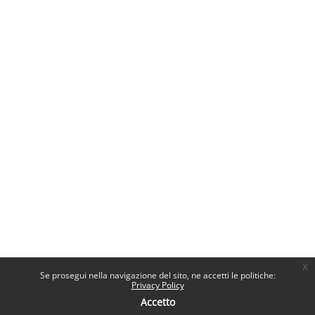
x
Se prosegui nella navigazione del sito, ne accetti le politiche:
Privacy Policy
Accetto