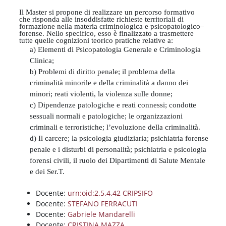
Blocchi
Vai al contenuto principale
Il Master si propone di realizzare un percorso formativo
che risponda alle insoddisfatte richieste territoriali di
formazione nella materia criminologica e psicopatologico–
forense. Nello specifico, esso è finalizzato a trasmettere
tutte quelle cognizioni teorico pratiche relative a:
a) Elementi di Psicopatologia Generale e Criminologia
Clinica;
b) Problemi di diritto penale; il problema della
criminalità minorile e della criminalità a danno dei
minori; reati violenti, la violenza sulle donne;
c) Dipendenze patologiche e reati connessi; condotte
sessuali normali e patologiche; le organizzazioni
criminali e terroristiche; l’evoluzione della criminalità.
d) Il carcere; la psicologia giudiziaria; psichiatria forense
penale e i disturbi di personalità; psichiatria e psicologia
forensi civili, il ruolo dei Dipartimenti di Salute Mentale
e dei Ser.T.
Docente:
urn:oid:2.5.4.42 CRIPSIFO
Docente:
STEFANO FERRACUTI
Docente:
Gabriele Mandarelli
Docente:
CRISTINA MAZZA