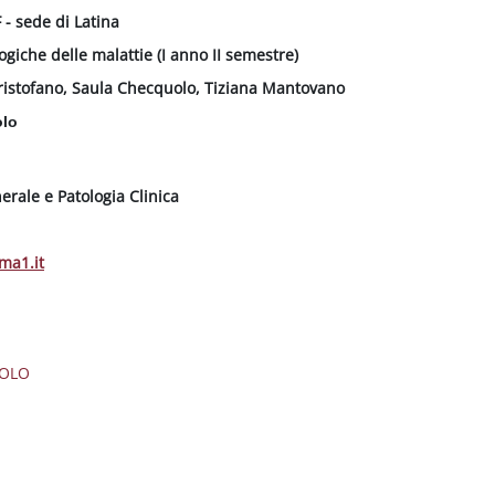
 - sede di Latina
ogiche delle malattie (I anno II semestre)
Cristofano, Saula Checquolo, Tiziana Mantovano
olo
erale e Patologia Clinica
ma1.it
UOLO