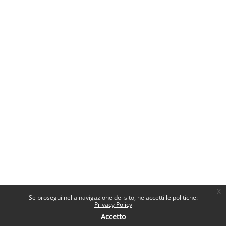
x
Se prosegui nella navigazione del sito, ne accetti le politiche:
Privacy Policy
Accetto