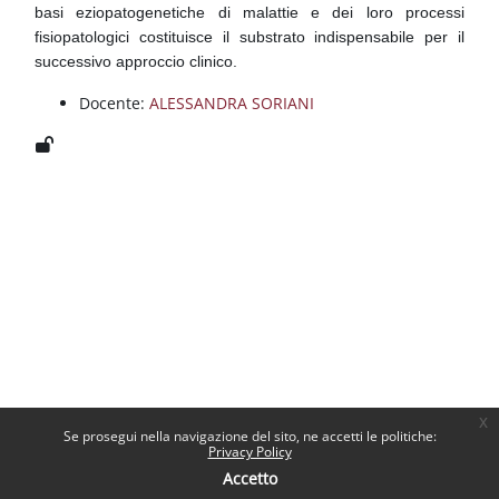
basi eziopatogenetiche di malattie e dei loro processi
fisiopatologici costituisce il substrato indispensabile per il
successivo approccio clinico.
Docente:
ALESSANDRA SORIANI
x
Se prosegui nella navigazione del sito, ne accetti le politiche:
Privacy Policy
Accetto