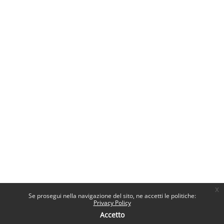
x
Se prosegui nella navigazione del sito, ne accetti le politiche:
Privacy Policy
Accetto