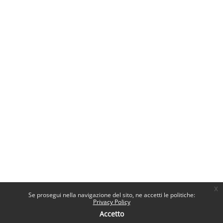
x
Se prosegui nella navigazione del sito, ne accetti le politiche:
Privacy Policy
Accetto