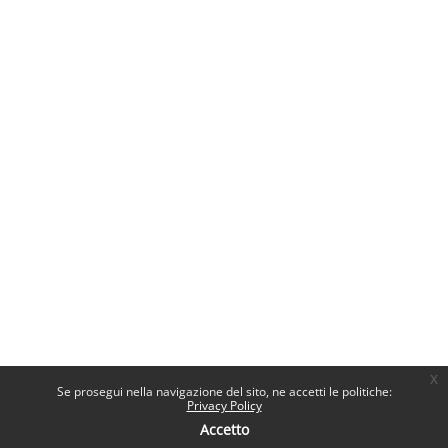
x
Se prosegui nella navigazione del sito, ne accetti le politiche:
Privacy Policy
Accetto