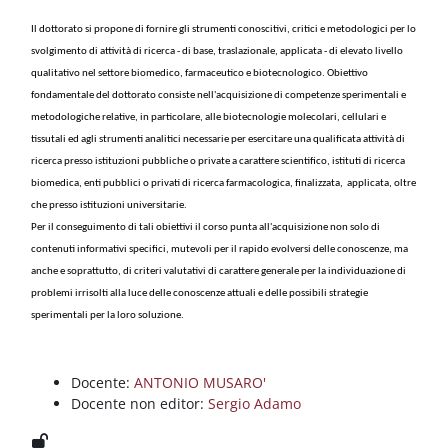
Blocchi
Vai al contenuto principale
Il dottorato
si propone di fornire gli strumenti conoscitivi, critici
e metodologici
per lo
svolgimento di attività di ricerca - di base, traslazionale, applicata - di elevato livello
qualitativo nel settore biomedico, farmaceutico e biotecnologico. Obiettivo
fondamentale del dottorato consiste nell'acquisizione di competenze sperimentali e
metodologiche relative, in particolare, alle biotecnologie
molecolari, cellulari e
tissutali ed
agli strumenti analitici
necessarie per
esercitare una qualificata attività di
ricerca
presso
istituzioni pubbliche o private a carattere scientifico,
istituti
di ricerca
biomedica,
enti pubblici o privati di ricerca
farmacologica, finalizzata,
applicata, oltre
che presso istituzioni universitarie.
Per il conseguimento di tali obiettivi il corso punta all'acquisizione non solo di
contenuti informativi specifici, mutevoli per il rapido evolversi delle conoscenze, ma
anche e soprattutto, di criteri valutativi di carattere generale per la individuazione di
problemi irrisolti alla luce delle conoscenze attuali e delle possibili strategie
sperimentali per la loro soluzione.
Docente:
ANTONIO MUSARO'
Docente non editor:
Sergio Adamo