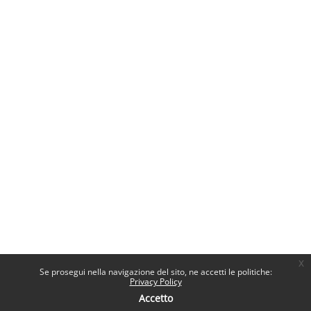
x
Se prosegui nella navigazione del sito, ne accetti le politiche:
Privacy Policy
Accetto