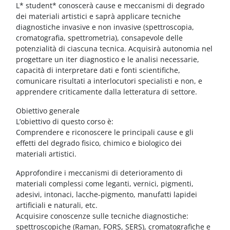
Blocchi
Vai al contenuto principale
L* student* conoscerà cause e meccanismi di degrado
dei materiali artistici e saprà applicare tecniche
diagnostiche invasive e non invasive (spettroscopia,
cromatografia, spettrometria), consapevole delle
potenzialità di ciascuna tecnica. Acquisirà autonomia nel
progettare un iter diagnostico e le analisi necessarie,
capacità di interpretare dati e fonti scientifiche,
comunicare risultati a interlocutori specialisti e non, e
apprendere criticamente dalla letteratura di settore.
Obiettivo generale
L’obiettivo di questo corso è:
Comprendere e riconoscere le principali cause e gli
effetti del degrado fisico, chimico e biologico dei
materiali artistici.
Approfondire i meccanismi di deterioramento di
materiali complessi come leganti, vernici, pigmenti,
adesivi, intonaci, lacche-pigmento, manufatti lapidei
artificiali e naturali, etc.
Acquisire conoscenze sulle tecniche diagnostiche:
spettroscopiche (Raman, FORS, SERS), cromatografiche e