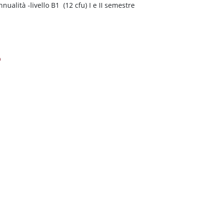
nualità -livello B1 (12 cfu) I e II semestre
O