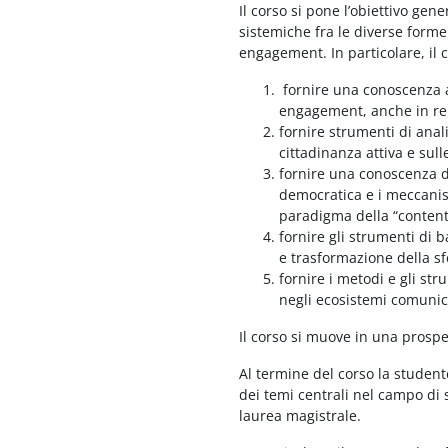
Il corso si pone l’obiettivo gener
sistemiche fra le diverse forme 
engagement. In particolare, il
fornire una conoscenza ad
engagement, anche in rela
fornire strumenti di anali
cittadinanza attiva e sull
fornire una conoscenza di
democratica e i meccanis
paradigma della “contenti
fornire gli strumenti di 
e trasformazione della sf
fornire i metodi e gli st
negli ecosistemi comunicat
Il corso si muove in una prospe
Al termine del corso la studen
dei temi centrali nel campo di s
laurea magistrale.