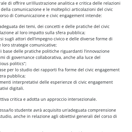
ale di offrire un’illustrazione analitica e critica delle relazioni
della comunicazione e le molteplici articolazioni del civic
 corso di Comunicazione e civic engagement intende:
eguata dei temi, dei concetti e delle pratiche del civic
zione al loro impatto sulla sfera pubblica;
si sugli attori dell’impegno civico e delle diverse forme di
e loro strategie comunicative;
 base delle pratiche politiche riguardanti l’innovazione
mi di governance collaborativa, anche alla luce del
ous politics”;
base per lo studio dei rapporti fra forme del civic engagement
era pubblica;
rumenti interpretativi delle esperienze di civic engagement
ivi digitali.
ttiva critica e adotta un approccio intersezionale.
tessa/lo studente avrà acquisito un’adeguata comprensione
tudio, anche in relazione agli obiettivi generali del corso di