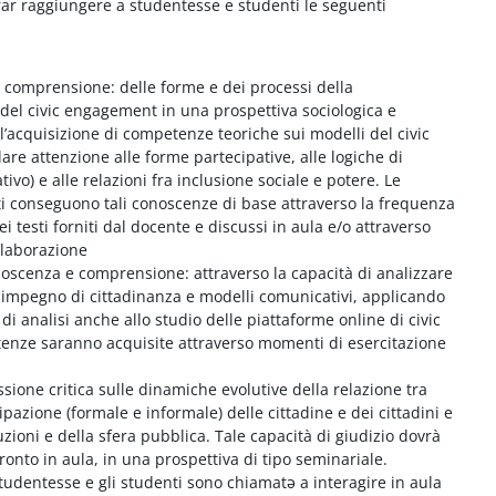
a far raggiungere a studentesse e studenti le seguenti
 comprensione: delle forme e dei processi della
 del civic engagement in una prospettiva sociologica e
l’acquisizione di competenze teoriche sui modelli del civic
re attenzione alle forme partecipative, alle logiche di
ivo) e alle relazioni fra inclusione sociale e potere. Le
ti conseguono tali conoscenze di base attraverso la frequenza
dei testi forniti dal docente e discussi in aula e/o attraverso
ollaborazione
noscenza e comprensione: attraverso la capacità di analizzare
di impegno di cittadinanza e modelli comunicativi, applicando
di analisi anche allo studio delle piattaforme online di civic
enze saranno acquisite attraverso momenti di esercitazione
essione critica sulle dinamiche evolutive della relazione tra
pazione (formale e informale) delle cittadine e dei cittadini e
uzioni e della sfera pubblica. Tale capacità di giudizio dovrà
ronto in aula, in una prospettiva di tipo seminariale.
studentesse e gli studenti sono chiamatə a interagire in aula