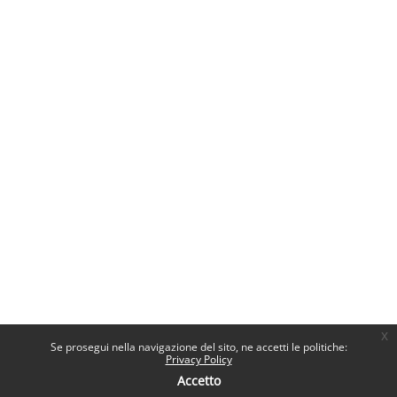
x
Se prosegui nella navigazione del sito, ne accetti le politiche:
Privacy Policy
Accetto