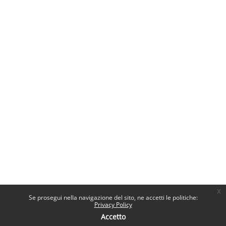
x
Se prosegui nella navigazione del sito, ne accetti le politiche:
Privacy Policy
Accetto