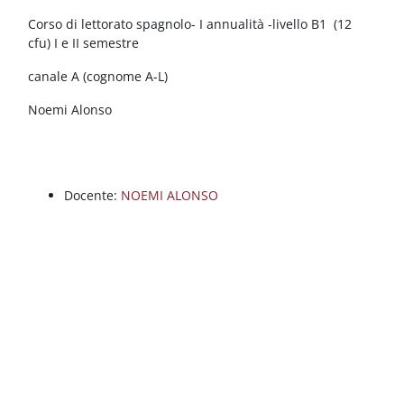
Blocchi
Vai al contenuto principale
Corso di lettorato spagnolo- I annualità -livello B1 (12
cfu) I e II semestre
canale A (cognome A-L)
Noemi Alonso
Docente:
NOEMI ALONSO