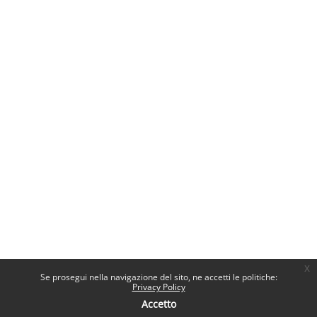
x
Se prosegui nella navigazione del sito, ne accetti le politiche:
Privacy Policy
Accetto