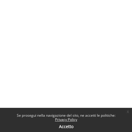
x
Se prosegui nella navigazione del sito, ne accetti le politiche:
Privacy Policy
Accetto