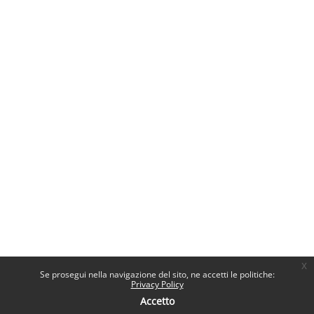
x
Se prosegui nella navigazione del sito, ne accetti le politiche:
Privacy Policy
Accetto