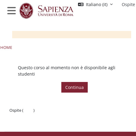
Vai al contenuto principale
Italiano ‎(it)‎
Ospite
Pannello laterale
HOME
Questo corso al momento non è disponibile agli
studenti
Continua
Ospite (
Login
)
Politiche
Ottieni l'app mobile