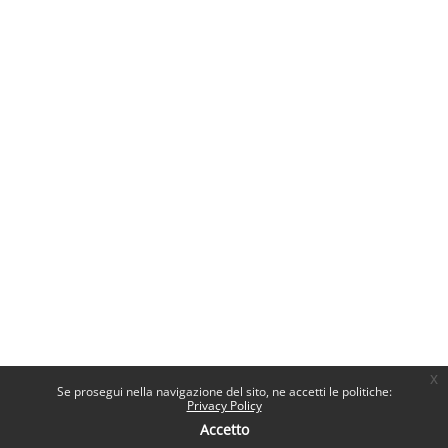
x
Se prosegui nella navigazione del sito, ne accetti le politiche:
Privacy Policy
Accetto